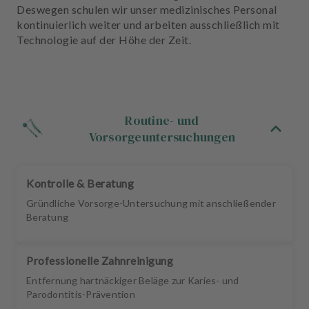
u
Deswegen schulen wir unser medizinisches Personal
s
kontinuierlich weiter und arbeiten ausschließlich mit
s
Technologie auf der Höhe der Zeit.
t
a
t
t
u
Routine- und
n
Vorsorgeuntersuchungen
g
Kontrolle & Beratung
Gründliche Vorsorge-Untersuchung mit anschließender
Beratung
Professionelle Zahnreinigung
Entfernung hartnäckiger Beläge zur Karies- und
Parodontitis-Prävention