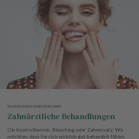
n
d
l
u
n
g
e
n
T
e
a
m
J
o
FACHKUNDIG UND SORGSAM
b
Zahnärztliche Behandlungen
s
Ob Kontrolltermin, Bleaching oder Zahnersatz: Wir
A
möchten, dass Sie sich wirklich gut behandelt fühlen.